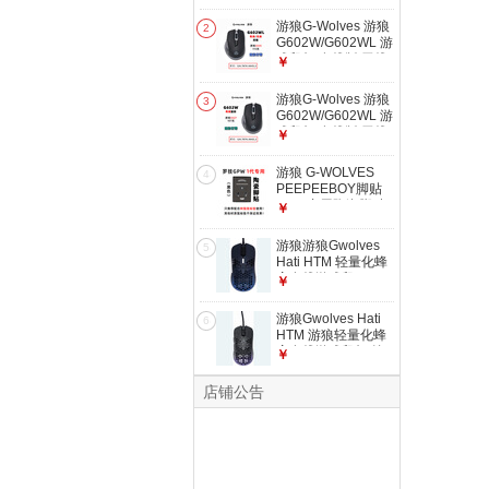
相3389 黑灰渐变
游狼G-Wolves 游狼
2
G602W/G602WL 游
戏鼠标 有线版/无线
￥
版 G602WL 无线双
模 原相3335 侧面亚
游狼G-Wolves 游狼
3
光磨砂
G602W/G602WL 游
戏鼠标 有线版/无线
￥
版 G602W 有线 幻
彩 原相3327 侧面亚
游狼 G-WOLVES
4
光磨砂
PEEPEEBOY脚贴
GPW专用陶瓷脚贴
￥
陶瓷材质 游戏鼠标
脚贴 黑色（树脂传
游狼游狼Gwolves
5
说的用户勿拍）
Hati HTM 轻量化蜂
窝有线游戏鼠
￥
标,~56g,3389 传感
器,16,000 DPI 渐变
游狼Gwolves Hati
6
蓝 有线鼠标
HTM 游狼轻量化蜂
窝有线游戏鼠标 约
￥
56g，3389传感
器，16000 DPI 渐
店铺公告
变紫