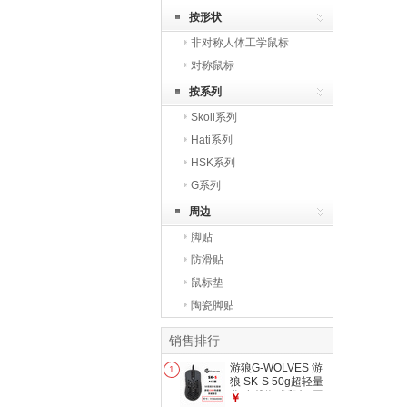
按形状
非对称人体工学鼠标
对称鼠标
按系列
Skoll系列
Hati系列
HSK系列
G系列
周边
脚贴
防滑贴
鼠标垫
陶瓷脚贴
销售排行
游狼G-WOLVES 游
1
狼 SK-S 50g超轻量
化 有线游戏鼠标 原
￥