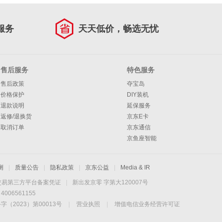
服务
天天低价，畅选无忧
售后服务
特色服务
售后政策
夺宝岛
价格保护
DIY装机
退款说明
延保服务
返修/退换货
京东E卡
取消订单
京东通信
京鱼座智能
测
|
质量公告
|
隐私政策
|
京东公益
|
Media & IR
交易第三方平台备案凭证
|
新出发京零 字第大120007号
06561155
2023）第00013号
|
营业执照
|
增值电信业务经营许可证