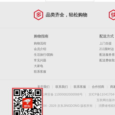
品类齐全，轻松购物
购物指南
配送方式
购物流程
上门自提
会员介绍
211限时达
生活旅行/团购
配送服务查
常见问题
配送费收取
大家电
联系客服
关于我们
|
联系我们
|
联系客服
|
合作招商
|
商
京公网安备 11000002000088号
|
京ICP备1104170
互联网出版许
Copyright © 2004 -
2026
京东JINGDONG 版权所有
|
消费者维权热