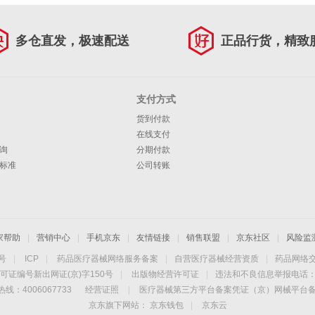
多仓直发，极速配送
正品行货，精致
支付方式
货到付款
在线支付
询
分期付款
标准
公司转账
家帮助
|
营销中心
|
手机京东
|
友情链接
|
销售联盟
|
京东社区
|
风险监
4号
|
ICP
|
药品医疗器械网络服务备案
|
自营医疗器械经营资质
|
药品网络
可证编号新出网证(京)字150号
|
出版物经营许可证
|
违法和不良信息举报电话：40
线：4006067733
经营证照
|
医疗器械第三方平台备案凭证（京）网械平台备字（
京东旗下网站：
京东钱包
|
京东云