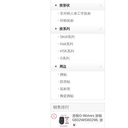
按形状
非对称人体工学鼠标
对称鼠标
按系列
Skoll系列
Hati系列
HSK系列
G系列
周边
脚贴
防滑贴
鼠标垫
陶瓷脚贴
销售排行
游狼G-Wolves 游狼
1
G602W/G602WL 游
戏鼠标 有线版/无线
￥