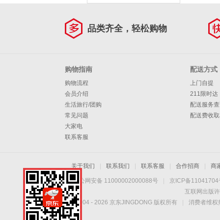
品类齐全，轻松购物
购物指南
配送方式
购物流程
上门自提
会员介绍
211限时达
生活旅行/团购
配送服务查
常见问题
配送费收取
大家电
联系客服
关于我们
|
联系我们
|
联系客服
|
合作招商
|
商
京公网安备 11000002000088号
|
京ICP备1104170
互联网出版许
Copyright © 2004 -
2026
京东JINGDONG 版权所有
|
消费者维权热