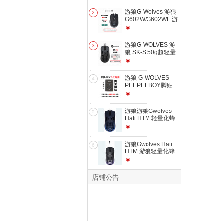
版 G602WL 无线双
模 原相3335 侧面亚
游狼G-Wolves 游狼
2
光磨砂
G602W/G602WL 游
戏鼠标 有线版/无线
￥
版 G602W 有线 幻
彩 原相3327 侧面亚
游狼G-WOLVES 游
3
光磨砂
狼 SK-S 50g超轻量
化 有线游戏鼠标 原
￥
相3389 黑灰渐变
游狼 G-WOLVES
4
PEEPEEBOY脚贴
GPW专用陶瓷脚贴
￥
陶瓷材质 游戏鼠标
脚贴 黑色（树脂传
游狼游狼Gwolves
5
说的用户勿拍）
Hati HTM 轻量化蜂
窝有线游戏鼠
￥
标,~56g,3389 传感
器,16,000 DPI 渐变
游狼Gwolves Hati
6
蓝 有线鼠标
HTM 游狼轻量化蜂
窝有线游戏鼠标 约
￥
56g，3389传感
器，16000 DPI 渐
店铺公告
变紫