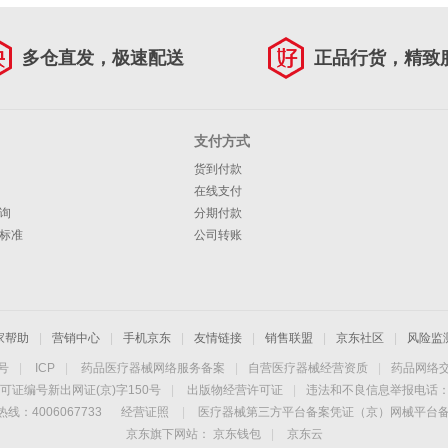
多仓直发，极速配送
正品行货，精致
支付方式
货到付款
在线支付
询
分期付款
标准
公司转账
家帮助
|
营销中心
|
手机京东
|
友情链接
|
销售联盟
|
京东社区
|
风险监
4号
|
ICP
|
药品医疗器械网络服务备案
|
自营医疗器械经营资质
|
药品网络
可证编号新出网证(京)字150号
|
出版物经营许可证
|
违法和不良信息举报电话：40
线：4006067733
经营证照
|
医疗器械第三方平台备案凭证（京）网械平台备字（
京东旗下网站：
京东钱包
|
京东云