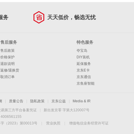
服务
天天低价，畅选无忧
售后服务
特色服务
售后政策
夺宝岛
价格保护
DIY装机
退款说明
延保服务
返修/退换货
京东E卡
取消订单
京东通信
京鱼座智能
测
|
质量公告
|
隐私政策
|
京东公益
|
Media & IR
交易第三方平台备案凭证
|
新出发京零 字第大120007号
06561155
2023）第00013号
|
营业执照
|
增值电信业务经营许可证